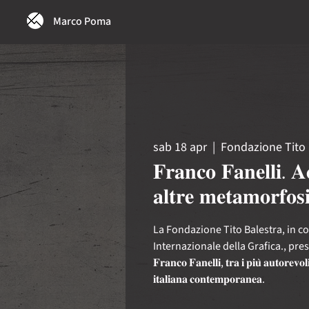
Marco Poma
sab 18 apr
  |  
Fondazione Tito 
𝐅𝐫𝐚𝐧𝐜𝐨 𝐅𝐚𝐧𝐞𝐥𝐥𝐢. 𝐀
𝐚𝐥𝐭𝐫𝐞 𝐦𝐞𝐭𝐚𝐦𝐨𝐫𝐟𝐨𝐬
La Fondazione Tito Balestra, in c
Internazionale della Grafica., presenta un
𝐅𝐫𝐚𝐧𝐜𝐨 𝐅𝐚𝐧𝐞𝐥𝐥𝐢, 𝐭𝐫𝐚 𝐢 𝐩𝐢𝐮̀ 𝐚𝐮𝐭𝐨𝐫𝐞𝐯𝐨𝐥𝐢
𝐢𝐭𝐚𝐥𝐢𝐚𝐧𝐚 𝐜𝐨𝐧𝐭𝐞𝐦𝐩𝐨𝐫𝐚𝐧𝐞𝐚.