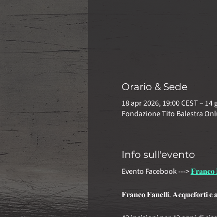
Orario & Sede
18 apr 2026, 19:00 CEST – 14 
Fondazione Tito Balestra Onlu
Info sull'evento
Evento Facebook ---> 
𝐅𝐫𝐚𝐧𝐜𝐨 𝐅
𝐅𝐫𝐚𝐧𝐜𝐨 𝐅𝐚𝐧𝐞𝐥𝐥𝐢. 𝐀𝐜𝐪𝐮𝐞𝐟𝐨𝐫𝐭𝐢 𝐞 