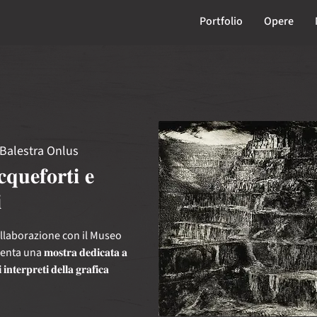
Portfolio
Opere
Balestra Onlus
𝐪𝐮𝐞𝐟𝐨𝐫𝐭𝐢 𝐞

ollaborazione con il Museo
a 𝐦𝐨𝐬𝐭𝐫𝐚 𝐝𝐞𝐝𝐢𝐜𝐚𝐭𝐚 𝐚
 𝐢𝐧𝐭𝐞𝐫𝐩𝐫𝐞𝐭𝐢 𝐝𝐞𝐥𝐥𝐚 𝐠𝐫𝐚𝐟𝐢𝐜𝐚