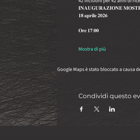
42 incisioni per 42 anni di ri
𝐈𝐍𝐀𝐔𝐆𝐔𝐑𝐀𝐙𝐈𝐎𝐍𝐄 𝐌𝐎𝐒𝐓
𝟏𝟖 𝐚𝐩𝐫𝐢𝐥𝐞 𝟐𝟎𝟐𝟔
𝐎𝐫𝐞 𝟏𝟕:𝟎𝟎
Mostra di più
Google Maps è stato bloccato a causa del
Condividi questo e