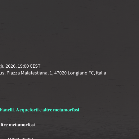
giu 2026, 19:00 CEST
s, Piazza Malatestiana, 1, 47020 Longiano FC, Italia
𝐚𝐧𝐞𝐥𝐥𝐢. 𝐀𝐜𝐪𝐮𝐞𝐟𝐨𝐫𝐭𝐢 𝐞 𝐚𝐥𝐭𝐫𝐞 𝐦𝐞𝐭𝐚𝐦𝐨𝐫𝐟𝐨𝐬𝐢
𝐥𝐭𝐫𝐞 𝐦𝐞𝐭𝐚𝐦𝐨𝐫𝐟𝐨𝐬𝐢