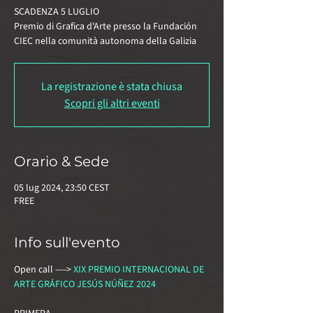
SCADENZA 5 LUGLIO
Premio di Grafica d'Arte presso la Fundación
CIEC nella comunità autonoma della Galizia
La registrazione è stata chiusa
Scopri gli altri eventi
Orario & Sede
05 lug 2024, 23:50 CEST
FREE
Info sull'evento
Open call ----> 
XIX PREMIO INTERNACIONAL DE 
ARTE GRÁFICO JESÚS NÚÑEZ 2024