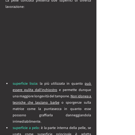
La pelle conciata presenta due superfici di diversa 
lavorazione:
superficie liscia
: la più utilizzata in quanto 
può 
essere pulita dall'inchiostro
 e permette dunque 
una maggiore longevità del tampone. 
Non idonea a 
tecniche che lasciano barbe
 o sporgenze sulla 
matrice come la puntasecca in quanto esse 
possono graffiarla danneggiandola 
irrimediabilmente.
superficie a pelo
: è la parte interna della pelle, se 
usata come superficie principale 
è adatta 