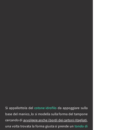
Si appallottola del 
cotone idrofilo
 da appoggiare sulla 
base del manico, lo si modella sulla forma del tampone 
cercando di 
avvolgere anche i bordi dei cartoni ritagliati
, 
una volta trovata la forma giusta si prende un 
tondo di 