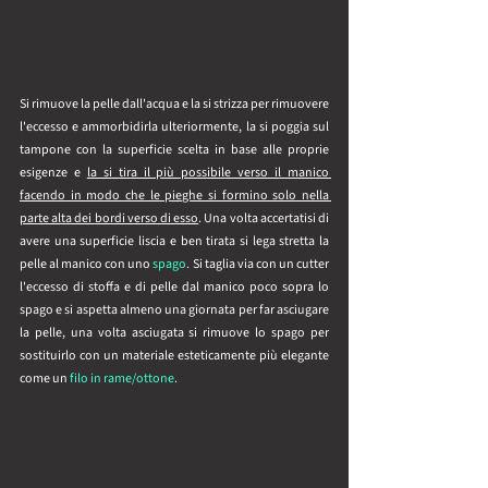
Si rimuove la pelle dall'acqua e la si strizza per rimuovere 
l'eccesso e ammorbidirla ulteriormente, la si poggia sul 
tampone con la superficie scelta in base alle proprie 
esigenze e 
la si tira il più possibile verso il manico 
facendo in modo che le pieghe si formino solo nella 
parte alta dei bordi verso di esso
. Una volta accertatisi di 
avere una superficie liscia e ben tirata si lega stretta la 
pelle al manico con uno 
spago
. Si taglia via con un cutter 
l'eccesso di stoffa e di pelle dal manico poco sopra lo 
spago e si aspetta almeno una giornata per far asciugare 
la pelle, una volta asciugata si rimuove lo spago per 
sostituirlo con un materiale esteticamente più elegante 
come un 
filo in rame/ottone
.