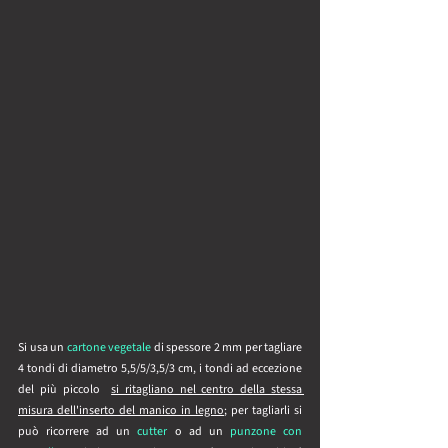
Si usa un 
cartone vegetale
 di spessore 2 mm per tagliare 
4 tondi di diametro 5,5/5/3,5/3 cm, i tondi ad eccezione 
del più piccolo  
si ritagliano nel centro della stessa 
misura dell'inserto del manico in legno
; per tagliarli si 
può ricorrere ad un 
cutter
 o ad un
 punzone con 