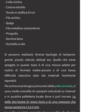
- Colla vinilica
- Cotone idrofilo
- Tondo in stoffa ⌀ 25 cm
- Filo acrilico
- Spago
- Filo metallico rame/ottone
- Pirografo
- Gomma lacca
- Occhiello a vite
Si possono realizzare diverse tipologie di tampone: 
grandi, piccoli, robusti, delicati ecc. Quello che viene 
spiegato in questo topic è di una misura adatta per 
matrici di formato medio-piccolo e di una bassa 
difficoltà esecutiva data dai materiali facilmente 
reperibili.
Per prima cosa bisogna procurarsi della 
pelle conciata
, ci 
sono molte rivendite di scampoli industriali su internet 
o in qualche pelletteria locale dove si può trovare. 
Le 
pelle dev'essere di grana liscia e di uno spessore che 
possa variare tra 1.5 e 2 mm
.