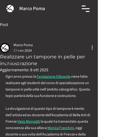
Marco Poma
Post
All Posts
Marco Poma
All Posts
23 nov 2024
Realizzare un tampone in pelle per
Didattica
inchiostrazione
Aggiornamento:
8 ott 2025
Seminari
Ogni anno presso la 
Fondazione Il Bisonte
 viene fatto 
realizzare agli studenti del corso di specializzazione un 
tampone in pelle utile nell'ambito calcografico. Questo 
topic parlerà della sua funzione e costruzione.
La divulgazione di questo tipo di tampone è merito 
dell'artista ed ex-docente dell'Accademia di Belle Arti di 
Firenze 
Vairo Mongatti
 la quale ha tramandato questa 
conoscenza alla sua allieva 
Monica Franchini
, oggi 
docente a sua volta dell'Accademia di Firenze e della 