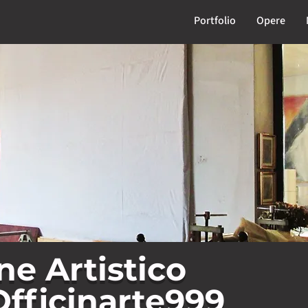
Portfolio
Opere
ne Artistico
Officinarte999