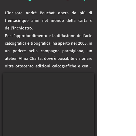
L’incisore André Beuchat opera da più di 
trentacinque anni nel mondo della carta e 
dell’inchiostro.

Per l’approfondimento e la diffusione dell'arte 
calcografica e tipografica, ha aperto nel 2005, in 
un podere nella campagna parmigiana, un 
atelier, Alma Charta, dove è possibile visionare 
oltre ottocento edizioni calcografiche e cento 
libri e quaderni d'arte. La stamperia e il parco 
adiacente sono i luoghi di incontro per le 
persone appassionate di arte e di cultura.