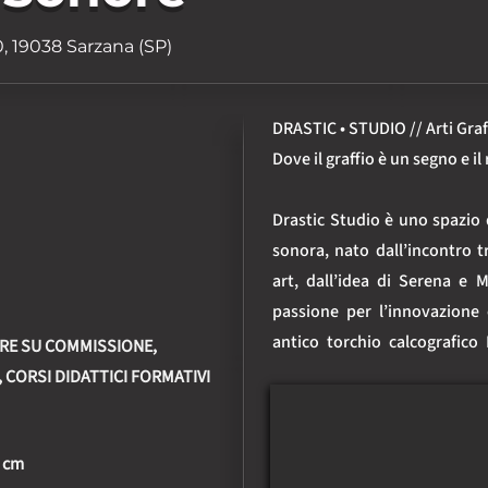
0, 19038 Sarzana (SP)
DRASTIC • STUDIO // Arti Graf
Dove il graffio è un segno e i
Drastic Studio è uno spazio d
sonora, nato dall’incontro tr
art, dall’idea di Serena e M
passione per l’innovazione 
antico torchio calcografico 
URE SU COMMISSIONE,
luogo aperto ad artisti e
CORSI DIDATTICI FORMATIVI
tradizionali dell’incisione d
Qui prendono forma opere
0 cm
audiovisive, brand identity