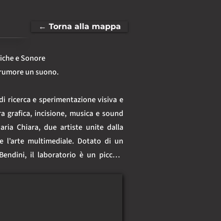
← Torna alla mappa
iche e Sonore

l rumore un suono.

i ricerca e sperimentazione visiva e 
a grafica, incisione, musica e sound 
aria Chiara, due artiste unite dalla 
e l’arte multimediale. Dotato di un 
Bendini, il laboratorio è un piccolo 
 appassionati, dove le tecniche 
ialogano con linguaggi contemporanei. 
 d'arte grafica, installazioni 
 per musicisti, copertine di album, 