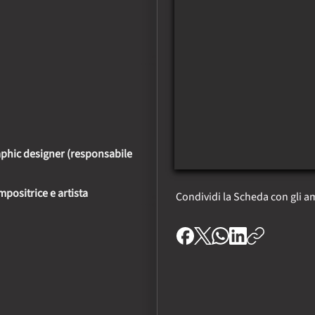
poster e materiali promozion
un’identità visiva coerente 
corsi e workshop di stampa
offrendo un ambiente cre
contaminazione tra le di
espressione e narrazione.
raphic designer (responsabile
positrice e artista
Condividi la Scheda con gli am