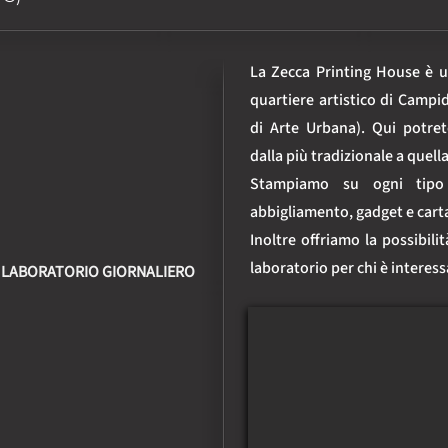
La Zecca Printing House è un
quartiere artistico di Campi
di Arte Urbana). Qui potrete
dalla più tradizionale a quella
Stampiamo su ogni tipo 
abbigliamento, gadget e carta 
Inoltre offriamo la possibilit
laboratorio per chi è interess
O LABORATORIO GIORNALIERO
progetti con la nostra supervi
Saremo felici di accogliere ch
nostra printing house!!!