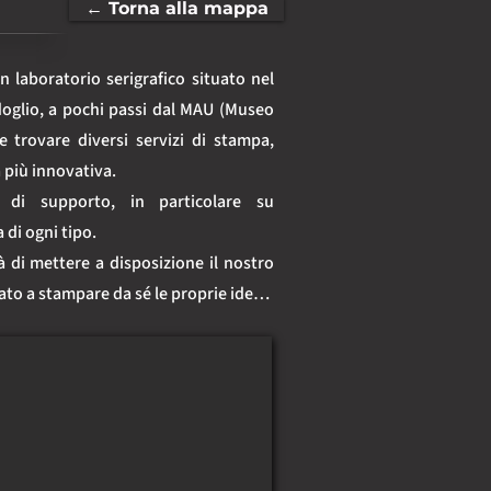
← Torna alla mappa
 laboratorio serigrafico situato nel 
doglio, a pochi passi dal MAU (Museo 
 trovare diversi servizi di stampa, 
 più innovativa. 

di supporto, in particolare su 
di ogni tipo. 

à di mettere a disposizione il nostro 
ato a stampare da sé le proprie idee e 
sione.

iunque si presenterà alle porte della 