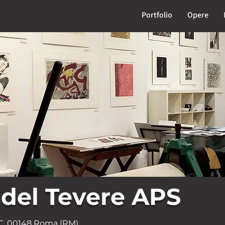
Portfolio
Opere
del Tevere APS
/C, 00148 Roma (RM)