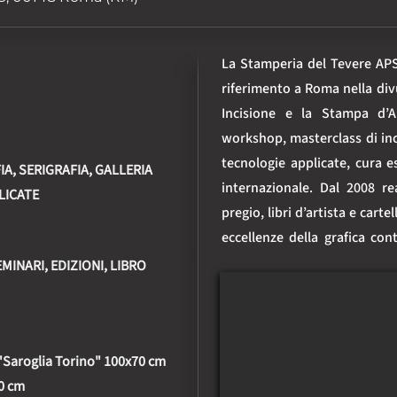
La Stamperia del Tevere APS 
riferimento a Roma nella divu
Incisione e la Stampa d’Ar
workshop, masterclass di inci
tecnologie applicate, cura es
A, SERIGRAFIA, GALLERIA
internazionale. Dal 2008 re
LICATE
pregio, libri d’artista e carte
eccellenze della grafica con
Bruno Aller, Alfredo Barto
INARI, EDIZIONI, LIBRO
Diamanti, Patrizio Di Sciullo,
Pasquale Santoro, Carlo Lor
Mannelli, Elena Molena, Ca
 "Saroglia Torino" 100x70 cm
Raffaella Ravelli, Pino Reggian
50 cm