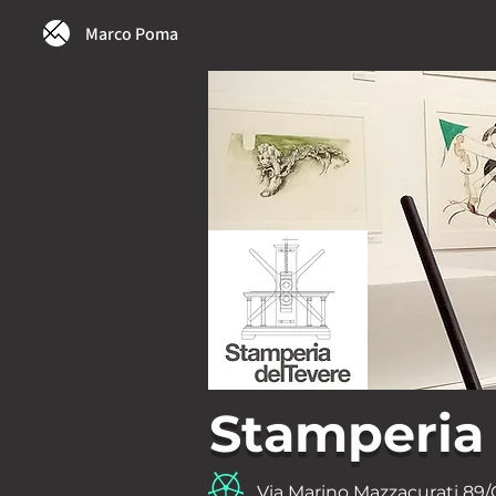
Marco Poma
Stamperia 
Via Marino Mazzacurati 89