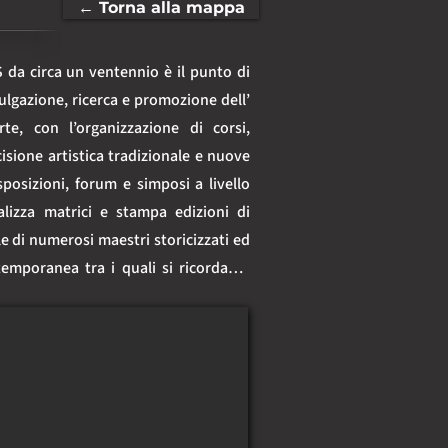
← Torna alla mappa
da circa un ventennio è il punto di 
lgazione, ricerca e promozione dell’ 
te, con l’organizzazione di corsi, 
sione artistica tradizionale e nuove 
posizioni, forum e simposi a livello 
alizza matrici e stampa edizioni di 
lle di numerosi maestri storicizzati ed 
temporanea tra i quali si ricordano: 
lomeoli, Luigi Boille, Elisabetta 
 Alessandro Fornaci, Giancarla Frare, 
enzetti, Teodosio Magnoni, Riccardo 
rlo Nangeroni, Salvatore Provino, 
i, Carlo Venturi.