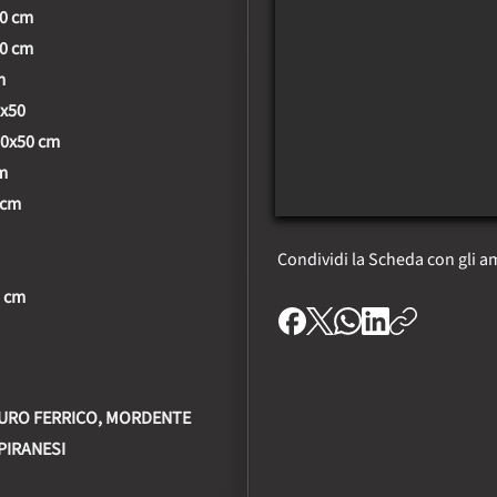
70 cm
00 cm
m
0x50
70x50 cm
cm
 cm
Condividi la Scheda con gli am
0 cm
RURO FERRICO, MORDENTE
PIRANESI