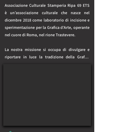
Associazione Culturale Stamperia Ripa 69 ETS  
è un’associazione culturale che nasce nel 
dicembre 2018 come laboratorio di incisione e 
sperimentazione per la Grafica d’Arte, operante 
nel cuore di Roma, nel rione Trastevere.

La nostra missione si occupa di divulgare e 
riportare in luce la tradizione della Grafica 
d’Arte Originale e di tutte le tecniche che la 
compongono, proponendo numerose attività 
di laboratorio, workshop, incontri e 
l’organizzazione di eventi espositivi; 
collaborando e fondendo le proprie energie con 
altre realtà similari presenti sul territorio 
nazionale e internazionale.

Siamo un gruppo di soci e artisti operanti in 
questo settore, ognuno con una sua peculiare 