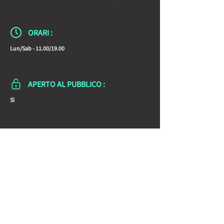
ORARI :
Lun/Sab - 11.00/19.00
APERTO AL PUBBLICO :
Sì
Condividi la Scheda con gli amici: