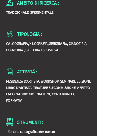
AMBITO DI RICERCA :
specializzazione grafica maturata in diverse 
TRADIZIONALE, SPERIMENTALE
esperienze personali, così da poter fornire a 
chiunque si affacci a questo affascinante 
universo una conoscenza più completa 
TIPOLOGIA :
possibile di tutte le sue forme.
CALCOGRAFIA, XILOGRAFIA, SERIGRAFIA, CIANOTIPIA,
LEGATORIA , GALLERIA ESPOSITIVA
ATTIVITÁ :
RESIDENZA D'ARTISTA, WORKSHOP, SEMINARI, EDIZIONI,
LIBRO D'ARTISTA, TIRATURE SU COMMISSIONE, AFFITTO
LABORATORIO GIORNALIERO, CORSI DIDATTICI
FORMATIVI
STRUMENTI :
- Torchio calcografico 60x100 cm