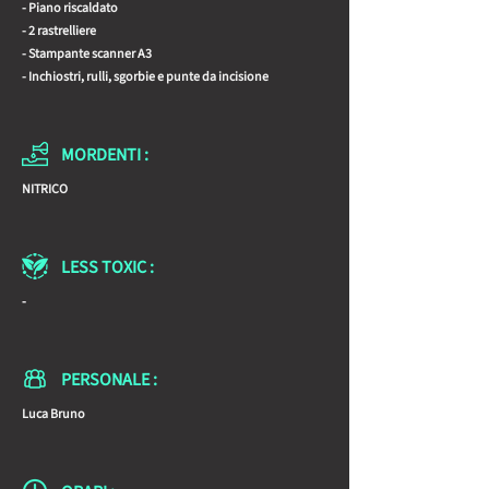
- Piano riscaldato
- 2 rastrelliere
- Stampante scanner A3
- Inchiostri, rulli, sgorbie e punte da incisione
MORDENTI :
NITRICO
LESS TOXIC :
-
PERSONALE :
Luca Bruno