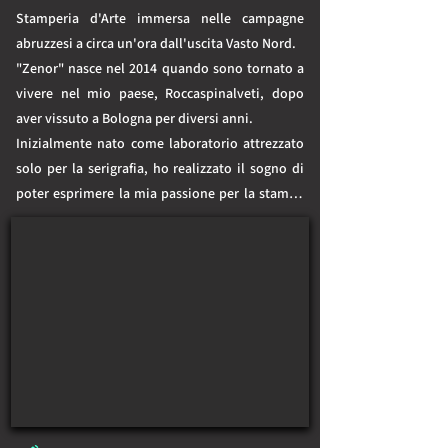
Stamperia d'Arte immersa nelle campagne 
abruzzesi a circa un'ora dall'uscita Vasto Nord.

"Zenor" nasce nel 2014 quando sono tornato a 
vivere nel mio paese, Roccaspinalveti, dopo 
aver vissuto a Bologna per diversi anni. 

Inizialmente nato come laboratorio attrezzato 
solo per la serigrafia, ho realizzato il sogno di 
poter esprimere la mia passione per la stampa 
in quasi tutte le sue forme reinvestendo 
continuamente il guadagno derivante dal 
lavoro serigrafico in macchine calcografiche e 
materiali vari. 

Oggi realizzo workshop con migranti e offro 
spazio ad artisti e associazioni che vogliono 
dedicarsi a queste tecniche in libertà, mettendo 
a disposizione la mia esperienza e il laboratorio 
che condivido con la mia compagna 
restauratrice Lucrezia Lalli.
