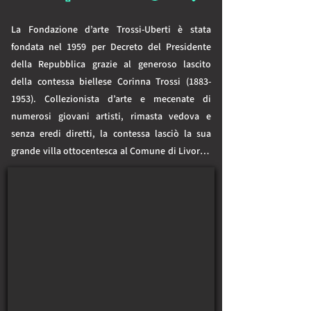
La Fondazione d’arte Trossi-Uberti è stata 
fondata nel 1959 per Decreto del Presidente 
della Repubblica grazie al generoso lascito 
della contessa biellese Corinna Trossi (1883-
1953). Collezionista d’arte e mecenate di 
numerosi giovani artisti, rimasta vedova e 
senza eredi diretti, la contessa lasciò la sua 
grande villa ottocentesca al Comune di Livorno 
per costituirvi una Fondazione consacrata ad 
alimentare nei giovani livornesi la passione 
artistica, curandone la formazione nella 
pittura, nel disegno e nella scultura. Dal 1959 a 
Villa Trossi si svolgono corsi d’arte teorici e 
pratici che hanno formato migliaia di giovani e 
adulti. Negli ultimi quindici anni la Fondazione 
ha potenziato la formazione nei nuovi 
linguaggi espressivi ed è entrata in reti 