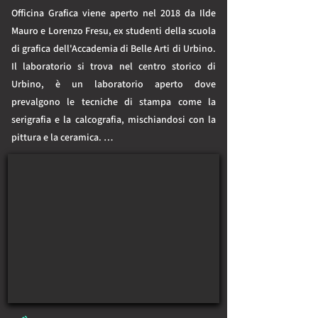
Officina Grafica viene aperto nel 2018 da Ilde 
Mauro e Lorenzo Fresu, ex studenti della scuola 
di grafica dell'Accademia di Belle Arti di Urbino. 
Il laboratorio si trova nel centro storico di 
Urbino, è un laboratorio aperto dove 
prevalgono le tecniche di stampa come la 
serigrafia e la calcografia, mischiandosi con la 
pittura e la ceramica. 

Officina Grafica partecipa alle iniziative della 
città, come il festival di "Urbino e le città del 
libro" con laboratori creativi ed esposizioni. In 
laboratorio ognuno può realizzare progetti 
personali con le varie tecniche di stampa. Lo 
spazio, previa prenotazione, è a disposizione di 
artisti, grafici e gente appassionata. Dal 
Novembre 2024 l'esposizione si amplia anche 
con un nuovo punto espositivo in Via Vittorio 
Veneto, via principale del centro storico di 