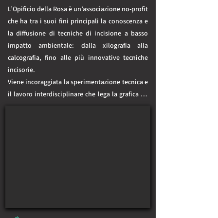
L’Opificio della Rosa è un’associazione no-profit 
che ha tra i suoi fini principali la conoscenza e 
la diffusione di tecniche di incisione a basso 
impatto ambientale: dalla xilografia alla 
calcografia, fino alle più innovative tecniche 
incisorie.

Viene incoraggiata la sperimentazione tecnica e 
il lavoro interdisciplinare che lega la grafica ad 
altri ambiti artistici, questo anche attraverso 
un programma di residenze, workshop estivi e 
la condivisione di progetti che ogni anno 
vengono sviluppati coinvolgendo artisti in 
ambito internazionale.

L’Opificio della Rosa, nato nel 2009 attorno 
all’omonimo laboratorio di Montefiore Conca, è 
ora affiancato da un secondo studio a Morciano 
di Romagna dedicato al letterpress.