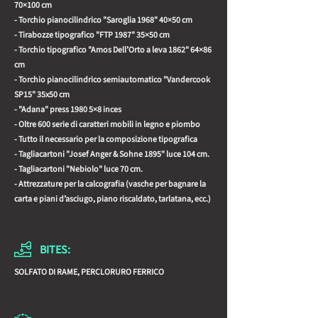
70×100 cm
- Torchio pianocilindrico "Saroglia 1968" 40×50 cm
- Tirabozze tipografico "FTP 1987" 35×50 cm
- Torchio tipografico "Amos Dell’Orto a leva 1862" 64×86
cm
- Torchio pianocilindrico semiautomatico "Vandercook
SP15" 35x50 cm
- "Adana" press 1980 5×8 inces
- Oltre 600 serie di caratteri mobili in legno e piombo
- Tutto il necessario per la composizione tipografica
- Tagliacartoni "Josef Anger & Sohne 1895" luce 104 cm.
- Tagliacartoni "Nebiolo" luce 70 cm.
- Attrezzature per la calcografia (vasche per bagnare la
carta e piani d’asciugo, piano riscaldato, tarlatana, ecc.)
BITES:
SOLFATO DI RAME, PERCLORURO FERRICO