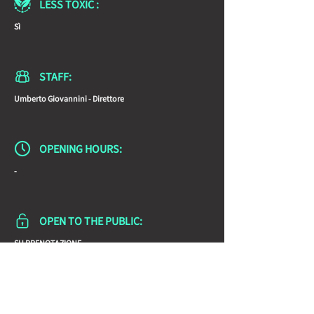
LESS TOXIC :
Sì
STAFF:
Umberto Giovannini - Direttore
OPENING HOURS:
-
OPEN TO THE PUBLIC:
SU PRENOTAZIONE
Share the Page with friends: