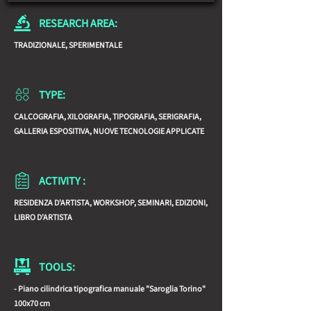
Nangeroni, Salvatore Provino, Raffaella Ravelli, 
RESEARCH AREA:
Pino Reggiani, Carlo Venturi.
TRADIZIONALE, SPERIMENTALE
TYPE:
CALCOGRAFIA, XILOGRAFIA, TIPOGRAFIA, SERIGRAFIA,
GALLERIA ESPOSITIVA, NUOVE TECNOLOGIE APPLICATE
ACTIVITY :
RESIDENZA D'ARTISTA, WORKSHOP, SEMINARI, EDIZIONI,
LIBRO D'ARTISTA
TOOLS:
- Piano cilindrica tipografica manuale "Saroglia Torino"
100x70 cm