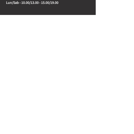
Lun/Sab - 10.00/13.00 - 15.00/19.00
OPEN TO THE PUBLIC:
Sì
Share the Page with friends:
Newsletter