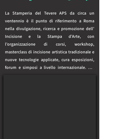
La Stamperia del Tevere APS da circa un 
ventennio è il punto di riferimento a Roma 
nella divulgazione, ricerca e promozione dell’ 
Incisione e la Stampa d’Arte, con 
l’organizzazione di corsi, workshop, 
masterclass di incisione artistica tradizionale e 
nuove tecnologie applicate, cura esposizioni, 
forum e simposi a livello internazionale. Dal 
2008 realizza matrici e stampa edizioni di 
pregio, libri d’artista e cartelle di numerosi 
maestri storicizzati ed eccellenze della grafica 
contemporanea tra i quali si ricordano: Bruno 
Aller, Alfredo Bartolomeoli, Luigi Boille, 
Elisabetta Diamanti, Patrizio Di Sciullo, 
Alessandro Fornaci, Giancarla Frare, Pasquale 
Santoro, Carlo Lorenzetti, Teodosio Magnoni, 
Riccardo Mannelli, Elena Molena, Carlo 